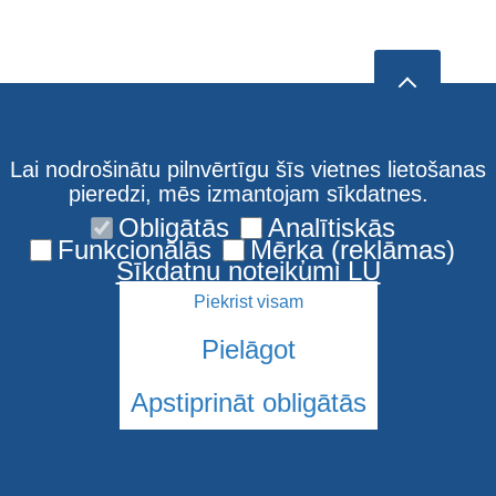
Lai nodrošinātu pilnvērtīgu šīs vietnes lietošanas
pieredzi, mēs izmantojam sīkdatnes.
Obligātās
Analītiskās
Funkcionālās
Mērķa (reklāmas)
Sīkdatņu noteikumi LU
Piekrist visam
Pielāgot
Apstiprināt obligātās
© 2026 Latvijas Universitāte. Visas tiesības aizsargātas
Sīkdatnes